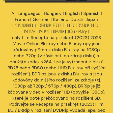
All Languages | Hungary | English | Spanish |
Franch | German | Italiano |Dutch |Japan
| 𝟜𝕂 𝕌ℍ𝔻 | 𝟙𝟘𝟠𝟘ℙ 𝔽𝕌𝕃𝕃 ℍ𝔻 | 𝟟𝟚𝟘ℙ ℍ𝔻 |
𝕄𝕂𝕍 | 𝕄ℙ𝟜 | 𝔻𝕍𝔻 | 𝔹𝕝𝕦-ℝ𝕒𝕪 |
cały film Recepta na przekręt (2023) 2023
Movie Online Blu-ray nebo Bluray ripy jsou
kódovány přímo z disku Blu-ray na 1080p
nebo 720p (v závislosti na zdroji disku) a
použijte kodek x264. Lze je vytrhnout z disků
BD25 nebo BD50 (nebo UHD Blu-ray při vyšším
rozlišení). BDRips jsou z disku Blu-ray a jsou
kódovány do nižšího rozlišení ze zdroje (tj.
1080p až 720p / 576p / 480p). BRRip je již
kódované video v rozlišení HD (obvykle 1080p),
které je poté překódováno na rozlišení SD.
Podívejte se Recepta na przekręt (2023) Film
BD / BRRip v rozlišení DVDRip vypadá lépe, bez