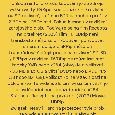
ohledu na to, protože kódování je ze zdroje
vyšší kvality. BRRips jsou pouze z HD rozlišení
na SD rozlišení, zatímco BDRips mohou přejít z
2160p na 1080p atd., Pokud klesnou v rozlišení
zdrojového disku. Podívejte se na film Recepta
na przekręt (2023) Film FullBDRip není
transkód a může se při kódování pohybovat
směrem dolů, ale BRRip může při
transkódování přejít pouze na rozlišení SD. BD
/ BRRips v rozlišení DVDRip se může lišit mezi
kodeky XviD nebo x264 (obvykle o velikosti
700 MB a 1,5 GB a větší DVD5 nebo DVD9: 4,5
GB nebo 8,4 GB), velikost kolísá v závislosti na
délce a kvalitě vydání, ale čím vyšší čím větší je
pravděpodobnost použití kodeku x264.
Stáhnout Recepta na przekręt (2023) Movie
HDRip
Związek Tessy i Hardina przeszedł tyle prób,
że wydaje się trwalszy i silniejszy niż