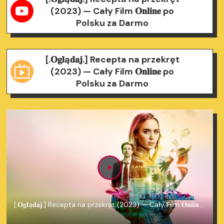
(2023) — Cały Film 𝐎𝐧𝐥𝐢𝐧𝐞 po
Polsku za Darmo
[.𝐎𝐠𝐥ą𝐝𝐚𝐣.] Recepta na przekręt
(2023) — Cały Film 𝐎𝐧𝐥𝐢𝐧𝐞 po
Polsku za Darmo
[.𝐎𝐠𝐥ą𝐝𝐚𝐣.] Recepta na przekręt (2023) — Cały Film 𝐎𝐧𝐥𝐢𝐧𝐞 po Polsku za Darmo