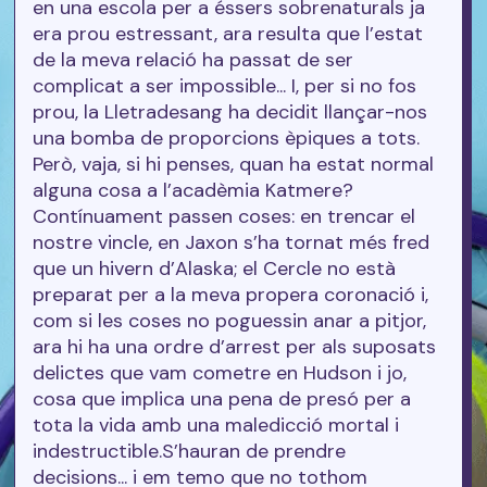
en una escola per a éssers sobrenaturals ja
era prou estressant, ara resulta que l’estat
de la meva relació ha passat de ser
complicat a ser impossible... I, per si no fos
prou, la Lletradesang ha decidit llançar-nos
una bomba de proporcions èpiques a tots.
Però, vaja, si hi penses, quan ha estat normal
alguna cosa a l’acadèmia Katmere?
Contínuament passen coses: en trencar el
nostre vincle, en Jaxon s’ha tornat més fred
que un hivern d’Alaska; el Cercle no està
preparat per a la meva propera coronació i,
com si les coses no poguessin anar a pitjor,
ara hi ha una ordre d’arrest per als suposats
delictes que vam cometre en Hudson i jo,
cosa que implica una pena de presó per a
tota la vida amb una maledicció mortal i
indestructible.S’hauran de prendre
decisions... i em temo que no tothom