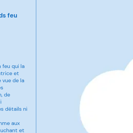
ds feu
feu qui la
trice et
 vue de la
ès
n, de
i
s détails ni
femme aux
ouchant et