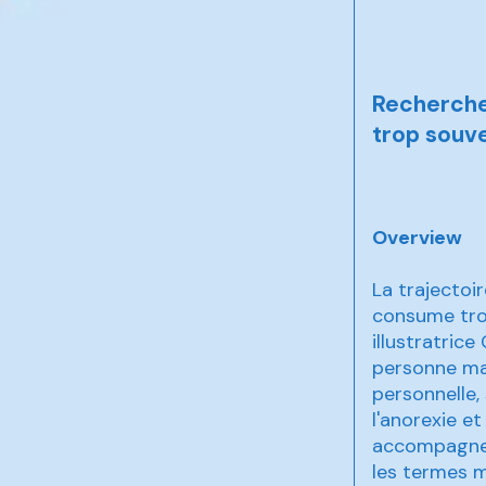
Recherche
trop souv
Overview
La trajectoi
consume tro
illustratric
personne mal
personnelle, 
l'anorexie et
accompagne l
les termes 