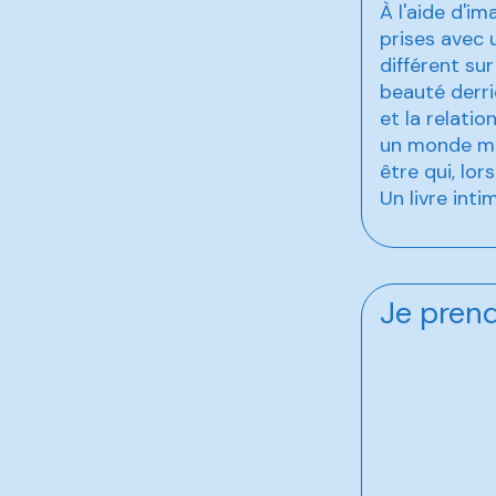
À l'aide d'i
prises avec 
différent su
beauté derri
et la relati
un monde mé
être qui, lo
Un livre inti
Je prend