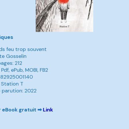
iques
ds feu trop souvent
te Gosselin
pages: 212
 Pdf, ePub, MOBI, FB2
9782925001140
: Station T
 parution: 2022
 eBook gratuit ➡
Link