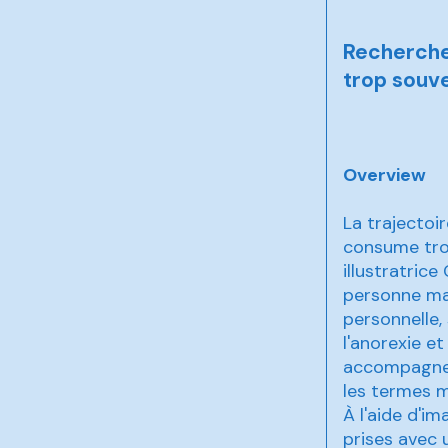
Recherche
trop souv
Overview
La trajectoi
consume tro
illustratric
personne mal
personnelle, 
l'anorexie et
accompagne l
les termes 
À l'aide d'i
prises avec 