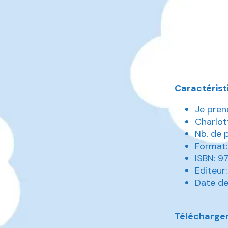
Caractérist
Je pren
Charlot
Nb. de 
Format:
ISBN: 
Editeur
Date de
Télécharger