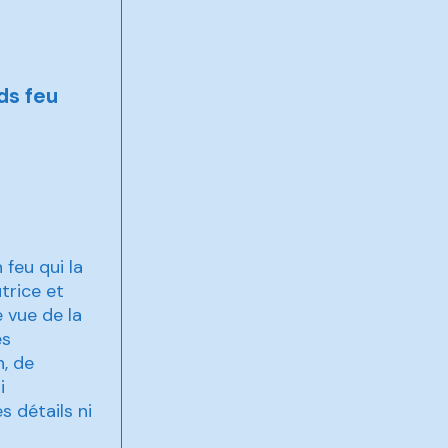
ds feu
feu qui la
trice et
 vue de la
ès
n, de
i
s détails ni