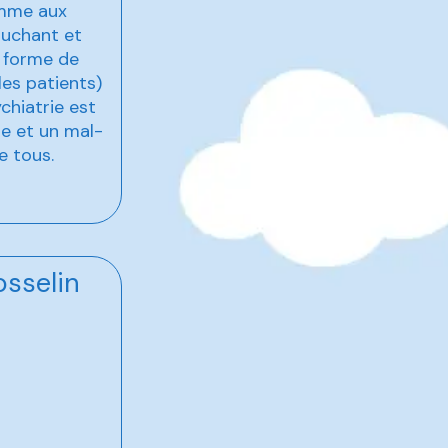
femme aux
ouchant et
e forme de
les patients)
chiatrie est
e et un mal-
e tous.
osselin