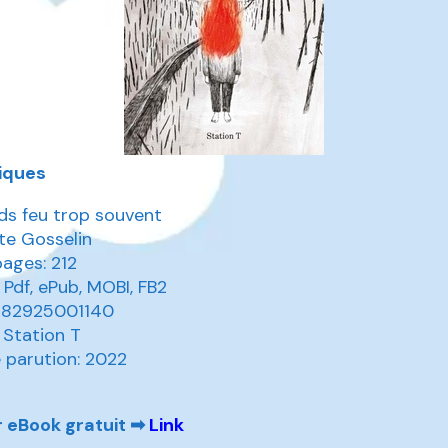
iques
ds feu trop souvent
te Gosselin
pages: 212
 Pdf, ePub, MOBI, FB2
9782925001140
: Station T
 parution: 2022
 eBook gratuit ➡
Link