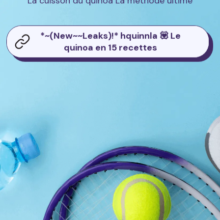
La cuisson du quinoa La méthode ultime
*~(New~~Leaks)!* hquinnla 💟 Le
quinoa en 15 recettes