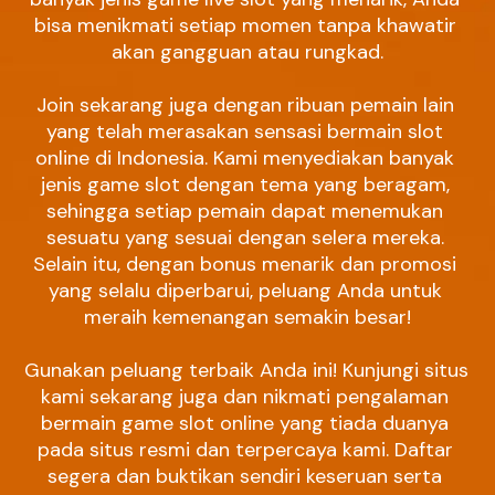
bisa menikmati setiap momen tanpa khawatir 
akan gangguan atau rungkad.

Join sekarang juga dengan ribuan pemain lain 
yang telah merasakan sensasi bermain slot 
online di Indonesia. Kami menyediakan banyak 
jenis game slot dengan tema yang beragam, 
sehingga setiap pemain dapat menemukan 
sesuatu yang sesuai dengan selera mereka. 
Selain itu, dengan bonus menarik dan promosi 
yang selalu diperbarui, peluang Anda untuk 
meraih kemenangan semakin besar!

Gunakan peluang terbaik Anda ini! Kunjungi situs 
kami sekarang juga dan nikmati pengalaman 
bermain game slot online yang tiada duanya 
pada situs resmi dan terpercaya kami. Daftar 
segera dan buktikan sendiri keseruan serta 