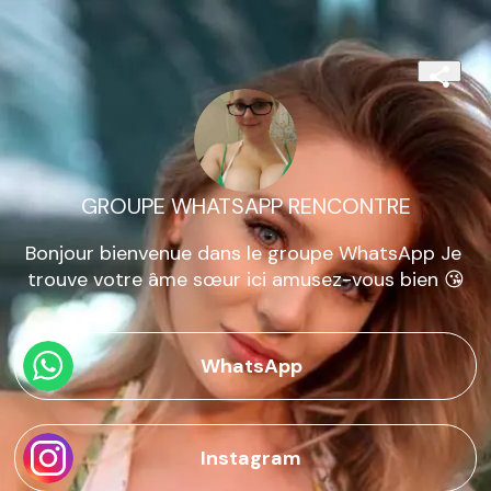
GROUPE WHATSAPP RENCONTRE
Bonjour bienvenue dans le groupe WhatsApp Je 
trouve votre âme sœur ici amusez-vous bien 😘
WhatsApp
Instagram