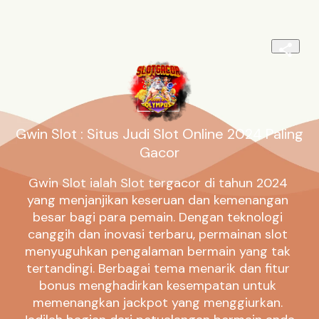
Gwin Slot : Situs Judi Slot Online 2024 Paling
Gacor
Gwin Slot ialah Slot tergacor di tahun 2024 
yang menjanjikan keseruan dan kemenangan 
besar bagi para pemain. Dengan teknologi 
canggih dan inovasi terbaru, permainan slot 
menyuguhkan pengalaman bermain yang tak 
tertandingi. Berbagai tema menarik dan fitur 
bonus menghadirkan kesempatan untuk 
memenangkan jackpot yang menggiurkan. 