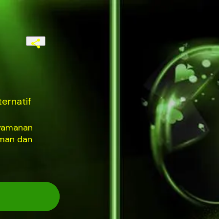
ternatif
yamanan 
man dan 