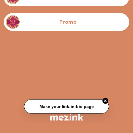
Promo
Make your link-in-bio page