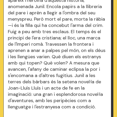
apareix l'heroïna d'aquesta història,
anomenada Junil. Encola papirs a la llibreria
del pare i aprèn a llegir a l'ombra del seu
menyspreu. Però mort el pare, morta la ràbia
—i és la filla qui ha concebut l'arma del crim.
Fuig a peu amb tres esclaus. El temps és el
principi de l'era cristiana; el lloc, una marca
de l'Imperi romà. Travessen la frontera i
aprenen a anar a palpes pel món, on els déus
i les llengües varien. Què diuen els estranys
amb qui topen? Què volen? A mesura que
avancen, l'afany de caminar eclipsa la por i
s'encomana a d'altres fugitius. Junil a les
terres dels bàrbars és la setena novel·la de
Joan-Lluís Lluís i un acte de fe en la
imaginació: una gran i esplendorosa novel·la
d'aventures, amb les peripècies com a
llenguatge i l'estranyesa com a condició.