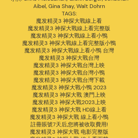
Aibel, Gina Shay, Walt Dohrn
TAGS:
魔发精灵3 神探大戰線上看
魔发精灵3 神探大戰線上看完整版
魔发精灵3 神探大戰線上看小鴨
魔发精灵3 神探大戰線上看完整版小鴨
魔发精灵3 神探大戰線上看小鴨 台灣
魔发精灵3 神探大戰台灣
魔发精灵3 神探大戰台灣上映
魔发精灵3 神探大戰台灣小鴨
魔发精灵3 神探大戰台灣下載
魔发精灵3 神探大戰小鴨 2023
魔发精灵3 神探大戰 澳門上映
魔发精灵3 神探大戰2023上映
魔发精灵3 神探大戰 HD線上看
魔发精灵3 神探大戰 線上看小鴨
註冊賬號7天后,您將被收取費用!
魔发精灵3 神探大戰 电影完整版