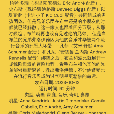
约翰·多瑞（埃里克·安德烈 Eric André 配音）、
史布斯（戴维德·迪格斯 Daveed Diggs 配音）以
及克雷（卡迪小子 Kid Cudi 配音）共同组成的男
孩团体。但是兄弟乐团在布兰还是的小朋友的时
候就已经解散，这一家人也跟着四分五裂，从那
时候起，布兰就再也没有见过他的兄弟。 但是当
布兰的兄弟弗洛伊德因为他的音乐才华被两个流
行音乐的邪恶大坏蛋——凡菲（艾米·舒默 Amy
Schumer 配音）和凡尼（安德鲁·兰内斯 Andrew
Rannells 配音）绑架之后，布兰和波比就展开一
场惊险刺激的冒险旅程，希望布兰和他其他的兄
弟能够重新聚首，救出弗洛伊德，不让他遭受比
在流行音乐界成为过气明星更悲惨的命运。
发布日期: 2023-10-12
运行时间: 92 分钟
类型: 动画, 家庭, 音乐, 奇幻, 喜剧
明星: Anna Kendrick, Justin Timberlake, Camila
Cabello, Eric André, Amy Schumer
导演: Chris Meledandri, Glenn Berger, Jonathan