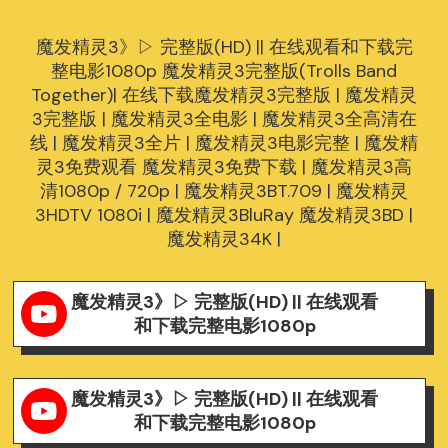
魔发精灵3》▷ 完整版(HD) || 在线观看和下载完
整电影1080p 魔发精灵3完整版(Trolls Band
Together)| 在线下载魔发精灵3完整版 | 魔发精灵
3完整版 | 魔发精灵3全电影 | 魔发精灵3全高清在
线 | 魔发精灵3全片 | 魔发精灵3电影完整 | 魔发精
灵3免费观看 魔发精灵3免费下载 | 魔发精灵3高
清1080p / 720p | 魔发精灵3BT.709 | 魔发精灵
3HDTV 1080i | 魔发精灵3BluRay 魔发精灵3BD |
魔发精灵34K |
魔发精灵3》▷ 完整版(HD) || 在线观看
和下载完整电影1080p
魔发精灵3》▷ 完整版(HD) || 在线观看
和下载完整电影1080p