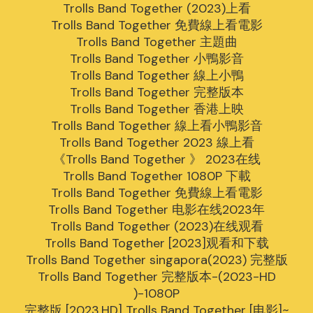
Trolls Band Together (2023)上看
Trolls Band Together 免費線上看電影
Trolls Band Together 主題曲
Trolls Band Together 小鴨影音
Trolls Band Together 線上小鴨
Trolls Band Together 完整版本
Trolls Band Together 香港上映
Trolls Band Together 線上看小鴨影音
Trolls Band Together 2023 線上看
《Trolls Band Together 》 2023在线
Trolls Band Together 1080P 下載
Trolls Band Together 免費線上看電影
Trolls Band Together 电影在线2023年
Trolls Band Together (2023)在线观看
Trolls Band Together [2023]观看和下载
Trolls Band Together singapora(2023) 完整版
Trolls Band Together 完整版本-(2023-HD
)-1080P
完整版 [2023,HD] Trolls Band Together [电影]~