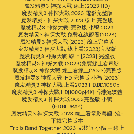
魔发精灵3 神探大戰 線上(2023 HD)
魔发精灵3 神探大戰 2023 電影完整版
魔发精灵3 神探大戰 2023 線上 完整版
魔发精灵3 神探大戰-完整版 小鴨 2023
魔发精灵3 神探大戰 免費在線觀看(2023)
魔发精灵3 神探大戰 [2023] 線上完整版
魔发精灵3 神探大戰 线上看(2023)完整版
魔发精灵3 神探大戰 線上 [2023] 完整版
魔发精灵3 神探大戰 (2023)免費線上看電影
魔发精灵3 神探大戰 線上看線上(2023)完整版
魔发精灵3 神探大戰-HD 完整版 小鴨 [2023]
魔发精灵3 神探大戰 上看2023 HD.BD.1080p
魔发精灵3 神探大戰 HD|1080p|4K| 香港流媒體
魔发精灵3 神探大戰 2023完整版 小鴨
(HD.BLURAY)
魔发精灵3 神探大戰 2023 線上看電影粵語-流-
下載完整版本
Trolls Band Together 2023 完整版 小鴨 — 線上