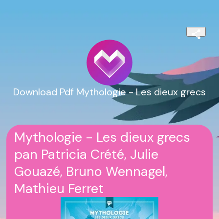
Download Pdf Mythologie - Les dieux grecs
Mythologie - Les dieux grecs
pan Patricia Crété, Julie
Gouazé, Bruno Wennagel,
Mathieu Ferret