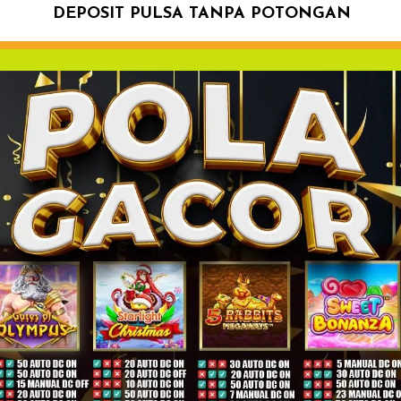
DEPOSIT PULSA TANPA POTONGAN