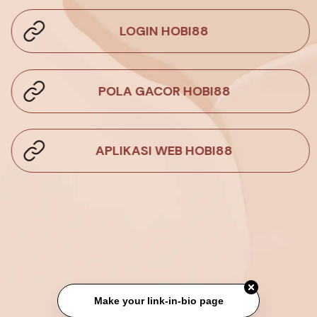
LOGIN HOBI88
POLA GACOR HOBI88
APLIKASI WEB HOBI88
Make your link-in-bio page