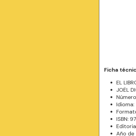
Ficha técni
EL LIB
JOËL D
Número
Idioma
Formato
ISBN: 
Editori
Año de 