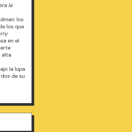
era la
ldman: los
de los que
rry
sa en el
uerte
 alta
jo la lupa
erdos de su