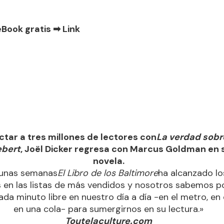
eBook gratis ➡
Link
ctar a tres millones de lectores con
La verdad sobr
ebert
, Joël Dicker regresa con Marcus Goldman en 
novela.
 unas semanas
El Libro de los Baltimore
ha alcanzado lo
 en las listas de más vendidos y nosotros sabemos po
a minuto libre en nuestro día a día -en el metro, en 
en una cola- para sumergirnos en su lectura.»
Toutelaculture.com