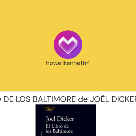
howellkenneth4
O DE LOS BALTIMORE de JOËL DICKE