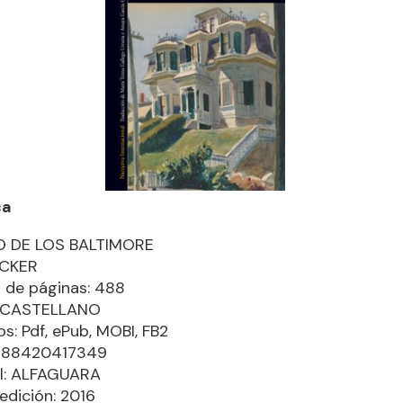
ca
RO DE LOS BALTIMORE
ICKER
 de páginas: 488
: CASTELLANO
s: Pdf, ePub, MOBI, FB2
9788420417349
al: ALFAGUARA
edición: 2016