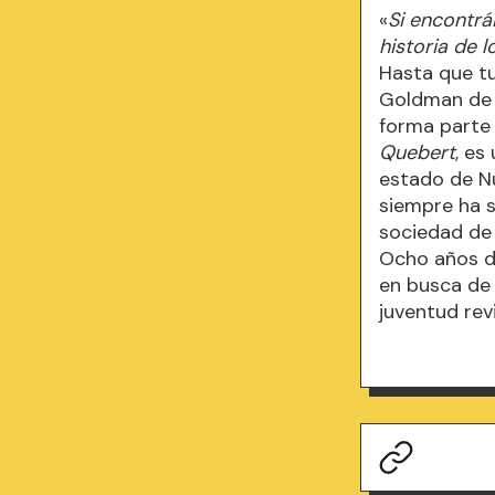
«
Si encontrái
historia de
Hasta que tu
Goldman de B
forma parte
Quebert
, es
estado de Nu
siempre ha s
sociedad de 
Ocho años d
en busca de 
juventud revi