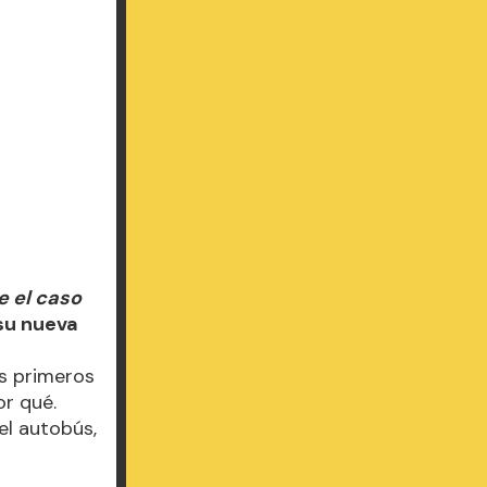
e el caso
su nueva
s primeros
r qué.
el autobús,