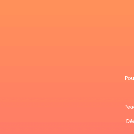
Pou
Pea
Déc