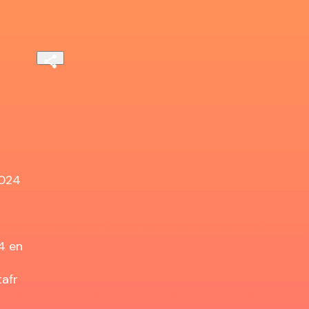
024

 en

afr
