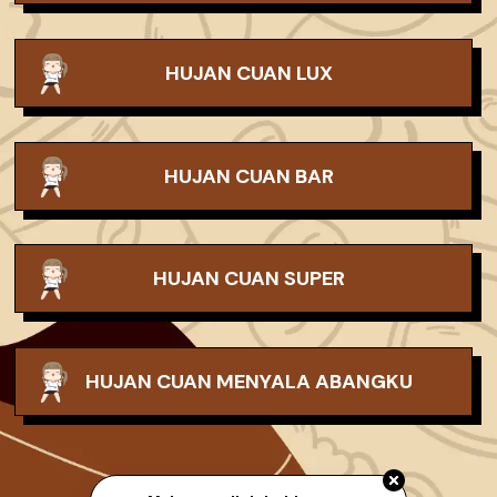
HUJAN CUAN LUX
HUJAN CUAN BAR
HUJAN CUAN SUPER
HUJAN CUAN MENYALA ABANGKU