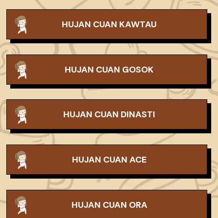
HUJAN CUAN KAWTAU
HUJAN CUAN GOSOK
HUJAN CUAN DINASTI
HUJAN CUAN ACE
HUJAN CUAN ORA