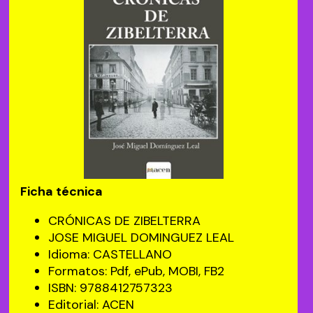
Ficha técnica
CRÓNICAS DE ZIBELTERRA
JOSE MIGUEL DOMINGUEZ LEAL
Idioma: CASTELLANO
Formatos: Pdf, ePub, MOBI, FB2
ISBN: 9788412757323
Editorial: ACEN