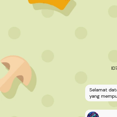
ID
Selamat data
yang mempuny