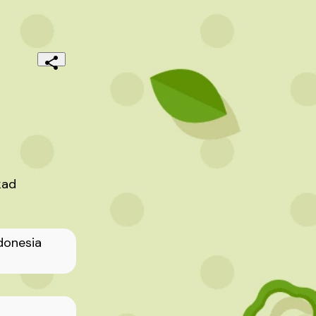
kad
ndonesia