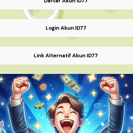
Daftar Akun ID77
Login Akun ID77
Link Alternatif Akun ID77