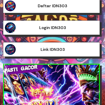
Daftar IDN303
Login IDN303
Link IDN303