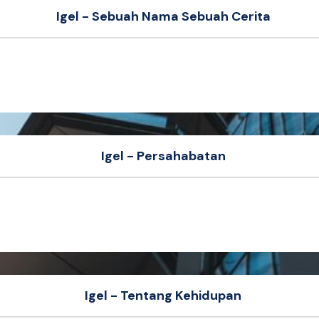
Igel - Sebuah Nama Sebuah Cerita
Igel - Persahabatan
Igel - Tentang Kehidupan