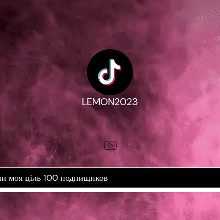
LEMON2023
ни моя ціль 100 подпищиков