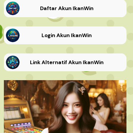
Daftar Akun IkanWin
Login Akun IkanWin
Link Alternatif Akun IkanWin