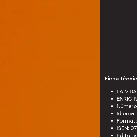
Ficha técni
LA VID
ENRIC 
Número 
Idioma
Formato
ISBN: 
Editori