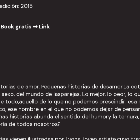
edición: 2015
Book gratis ➡
Link
torias de amor. Pequeñas historias de desamor.La cot
l sexo, del mundo de lasparejas. Lo mejor, lo peor, lo 
re todo,aquello de lo que no podemos prescindir: esa
co, ese hombre en el que no podemos dejar de pensar.
as historias abunda el sentido del humory la ternura,
ería de todos nosotros?
ias vienen ilustradas por Lyona, joven artista,cuyo tra