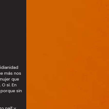
idianidad
que más nos
 mujer que
 O sí. En
 porque sin
zo naíf y