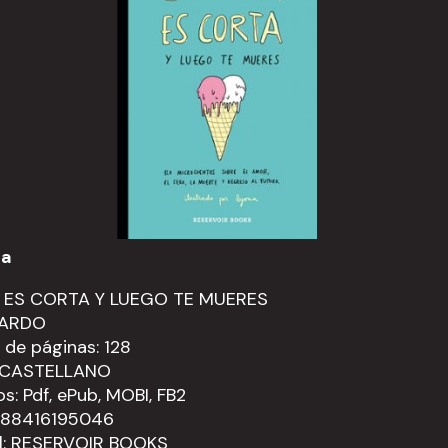
ca
A ES CORTA Y LUEGO TE MUERES
PARDO
de páginas: 128
: CASTELLANO
s: Pdf, ePub, MOBI, FB2
9788416195046
al: RESERVOIR BOOKS