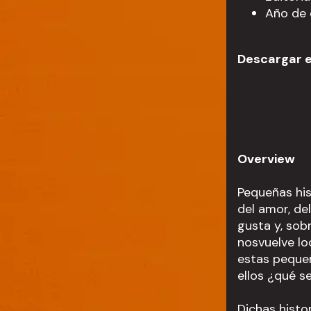
Año de 
Descargar e
Overview
Pequeñas his
del amor, de
gusta y, sob
nosvuelve lo
estas pequeñ
ellos ¿qué s
Dichas histor