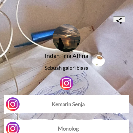
Indah Tria Alfina
Sebuah galeri biasa
Kemarin Senja
Monolog