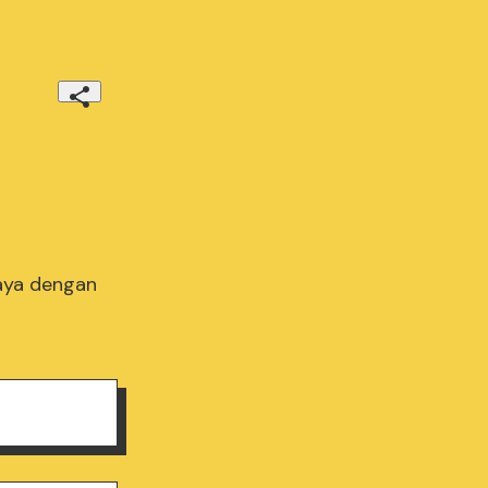
aya dengan 