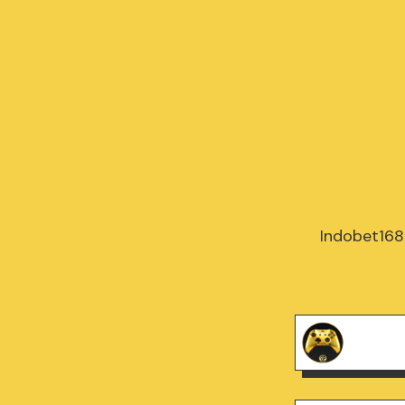
Indobet168 