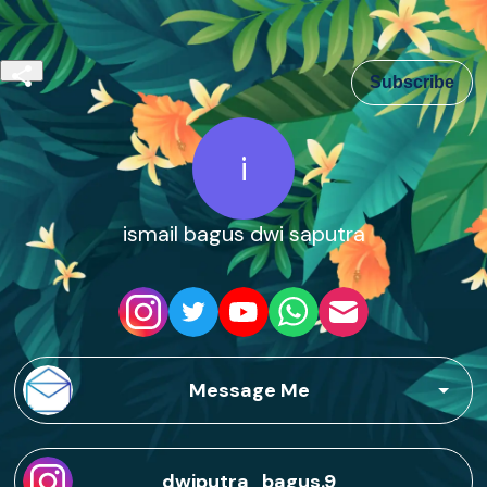
Subscribe
i
ismail bagus dwi saputra
Message Me
dwiputra_bagus.9