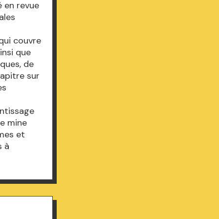
é en revue
pales
qui couvre
insi que
iques, de
apitre sur
es
entissage
ne mine
mes et
s à