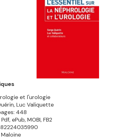
iques
ologie et l'urologie
uérin, Luc Valiquette
pages: 448
 Pdf, ePub, MOBI, FB2
9782224035990
: Maloine