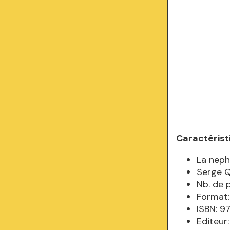
Caractérist
La nephr
Serge Q
Nb. de 
Format:
ISBN: 
Editeur