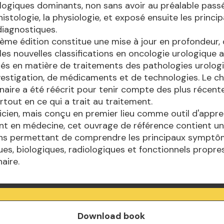
ogiques dominants, non sans avoir au préalable pass
'histologie, la physiologie, et exposé ensuite les princi
iagnostiques.
ème édition constitue une mise à jour en profondeur, 
s nouvelles classifications en oncologie urologique a
és en matière de traitements des pathologies urolog
estigation, de médicaments et de technologies. Le ch
urinaire a été réécrit pour tenir compte des plus récent
rtout en ce qui a trait au traitement.
ticien, mais conçu en premier lieu comme outil d'appr
ant en médecine, cet ouvrage de référence contient u
ons permettant de comprendre les principaux symptô
ques, biologiques, radiologiques et fonctionnels propre
naire.
Download book