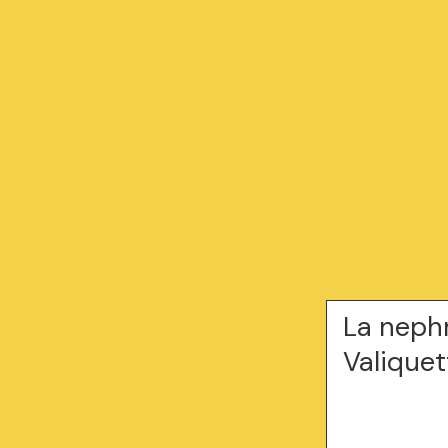
La nephr
Valiquet