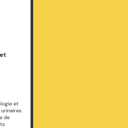
 et
ologie et
urinaires.
e de
pts