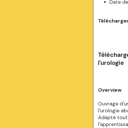
Date de
Télécharger
Télécharg
l'urologie
Overview
Ouvrage d'un
l'urologie a
Adapté tout
l'apprentiss