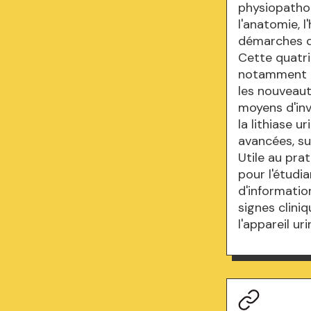
physiopathol
l'anatomie, l
démarches d
Cette quatri
notamment le
les nouveaut
moyens d'inv
la lithiase 
avancées, su
Utile au pra
pour l'étudi
d'informati
signes clini
l'appareil uri