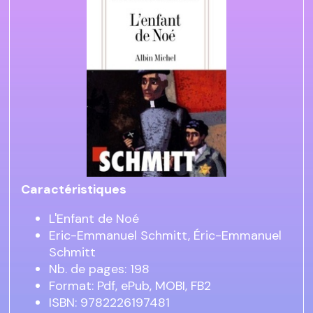
Caractéristiques
L'Enfant de Noé
Eric-Emmanuel Schmitt, Éric-Emmanuel
Schmitt
Nb. de pages: 198
Format: Pdf, ePub, MOBI, FB2
ISBN: 9782226197481