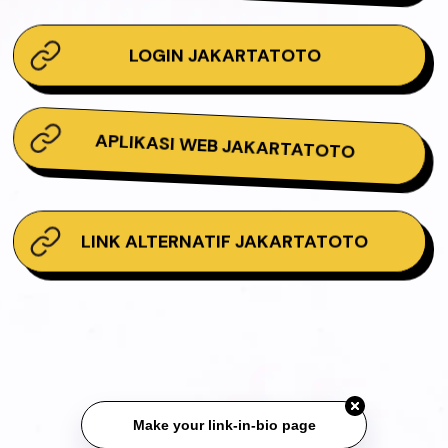
LOGIN JAKARTATOTO
APLIKASI WEB JAKARTATOTO
LINK ALTERNATIF JAKARTATOTO
Make your link-in-bio page