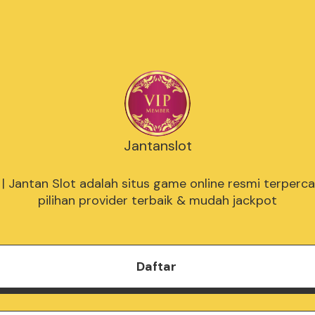
Jantanslot
 | Jantan Slot adalah situs game online resmi terperc
pilihan provider terbaik & mudah jackpot
Daftar