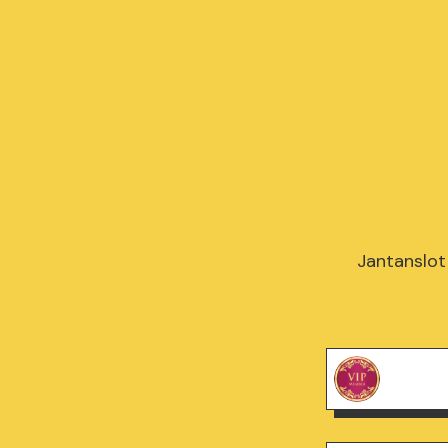
Jantanslot