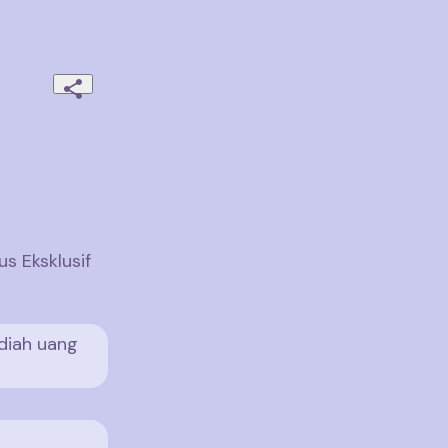
diah uang