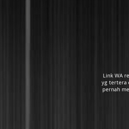
Link WA re
yg tertera 
pernah men