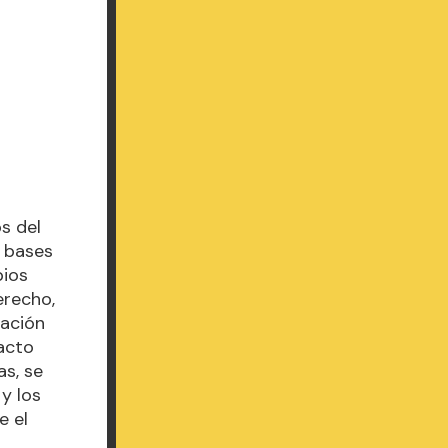
os del
s bases
pios
erecho,
zación
 acto
as, se
 y los
e el