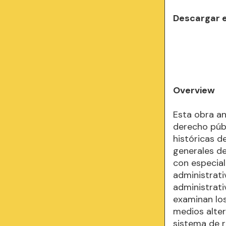
Descargar 
Overview
Esta obra an
derecho públ
históricas d
generales de
con especial
administrati
administrati
examinan los
medios alter
sistema de r