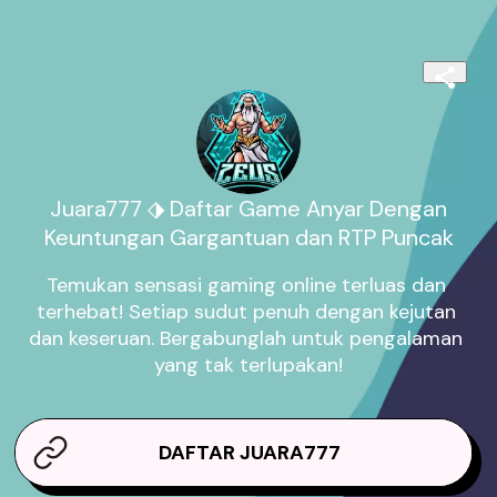
Juara777 ⬗ Daftar Game Anyar Dengan
Keuntungan Gargantuan dan RTP Puncak
Temukan sensasi gaming online terluas dan 
terhebat! Setiap sudut penuh dengan kejutan 
dan keseruan. Bergabunglah untuk pengalaman 
yang tak terlupakan!
DAFTAR JUARA777