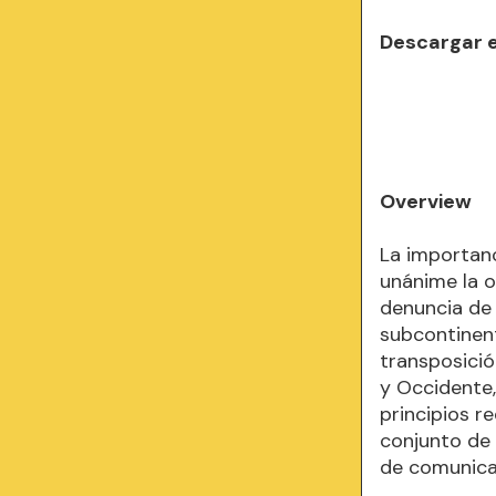
Descargar 
Overview
La importanc
unánime la o
denuncia de 
subcontinente
transposici
y Occidente,
principios r
conjunto de 
de comunicac