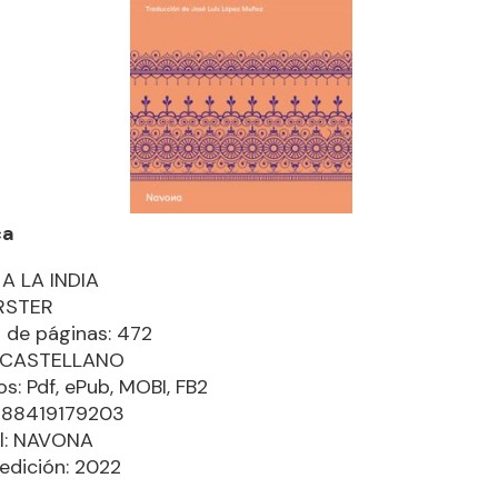
ca
A LA INDIA
ORSTER
de páginas: 472
: CASTELLANO
s: Pdf, ePub, MOBI, FB2
9788419179203
al: NAVONA
edición: 2022