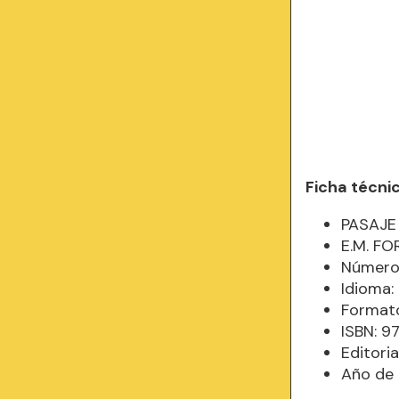
Ficha técni
PASAJE 
E.M. F
Número 
Idioma
Formato
ISBN: 
Editori
Año de 