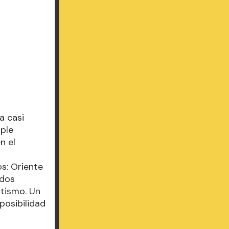
a casi
mple
n el
s: Oriente
 dos
atismo. Un
posibilidad