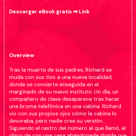
Descargar eBook gratis ➡
Link
Overview
Tras la muerte de sus padres, Richard se
muda con sus tíos a una nueva localidad,
donde se convierte enseguida en el
marginado de su nuevo instituto. Un día, un
compañero de clase desaparece tras hacer
una broma telefónica en una cabina. Richard
vio con sus propios ojos cómo la cabina lo
devoraba, pero nadie cree su versión.
Siguiendo el rastro del número al que llamó, el
chico da con una casa abandonada donde oye