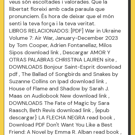
veus són escoltades i valorades. Que la
llibertat floreixi amb cada paraula que
pronunciem. És hora de deixar que el món
senti la teva força i la teva veritat.
LIBROS RELACIONADOS: [PDF] War in Ukraine
Volume 7: Air War, January-December 2023
by Tom Cooper, Adrien Fontanellaz, Milos
Sipos
download link
, Descargar AMOR Y
OTRAS PALABRAS CHRISTINA LAUREN
site
,
DOWNLOADS Bonjour Saint-Esprit
download
pdf
, The Ballad of Songbirds and Snakes by
Suzanne Collins on Ipad
download link
,
House of Flame and Shadow by Sarah J.
Maas on Audiobook New
download link
,
DOWNLOADS The Fate of Magic by Sara
Raasch, Beth Revis
download link
, {epub
descargar} LA FLECHA NEGRA
read book
,
Download PDF Don't Want You Like a Best
Friend: A Novel by Emma R. Alban
read book
,