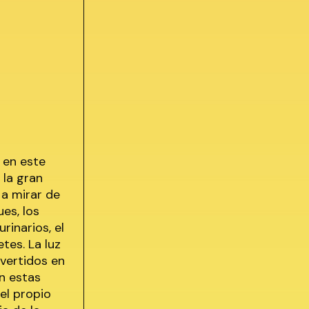
a en este
 la gran
 a mirar de
ues, los
rinarios, el
tes. La luz
nvertidos en
n estas
el propio