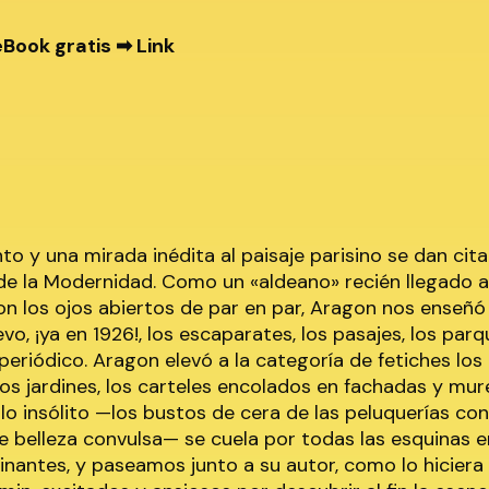
eBook gratis ➡
Link
to y una mirada inédita al paisaje parisino se dan cit
 de la Modernidad. Como un «aldeano» recién llegado a
on los ojos abiertos de par en par, Aragon nos enseñó
o, ¡ya en 1926!, los escaparates, los pasajes, los parq
periódico. Aragon elevó a la categoría de fetiches los u
los jardines, los carteles encolados en fachadas y mure
o insólito —los bustos de cera de las peluquerías co
e belleza convulsa— se cuela por todas las esquinas e
inantes, y paseamos junto a su autor, como lo hiciera 