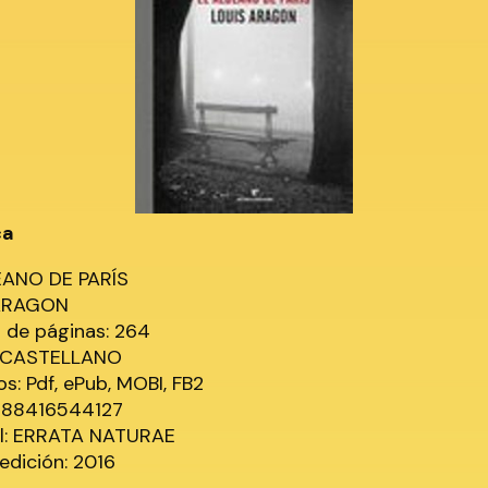
ca
EANO DE PARÍS
ARAGON
de páginas: 264
: CASTELLANO
s: Pdf, ePub, MOBI, FB2
9788416544127
al: ERRATA NATURAE
edición: 2016