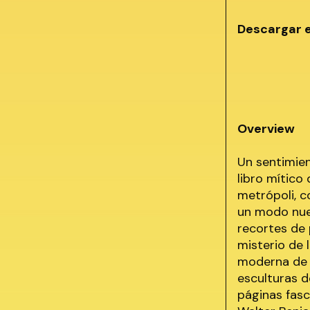
Descargar 
Overview
Un sentimien
libro mítico
metrópoli, c
un modo nuev
recortes de 
misterio de 
moderna de l
esculturas d
páginas fasc