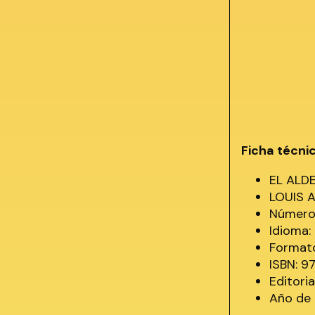
Ficha técni
EL ALD
LOUIS 
Número 
Idioma
Formato
ISBN: 
Editori
Año de 