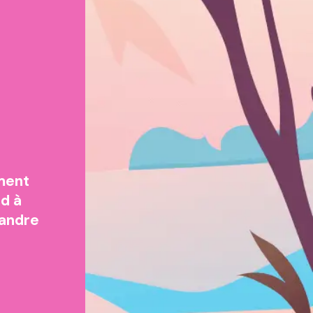
ement
ed à
xandre