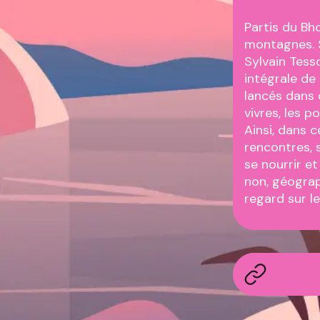
Partis du Bh
montagnes. S
Sylvain Tess
intégrale de 
lancés dans c
vivres, les p
Ainsi, dans 
rencontres, 
se nourrir et
non, géograph
regard sur l