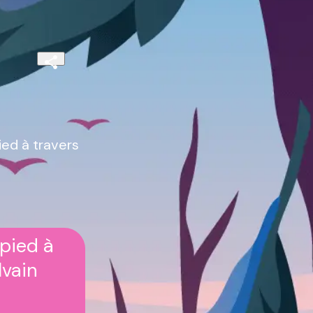
ied à travers
 pied à
lvain