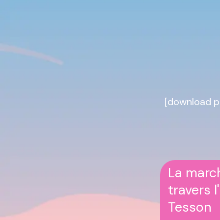
[download pd
La march
travers 
Tesson