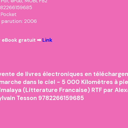
 Pdf, ePub, MOBI, FB2
9782266159685
: Pocket
 parution: 2006
 eBook gratuit ➡
Link
vente de livres électroniques en télécharg
 marche dans le ciel - 5 000 Kilomètres à pi
Himalaya (Litterature Francaise) RTF par Ale
Sylvain Tesson 9782266159685