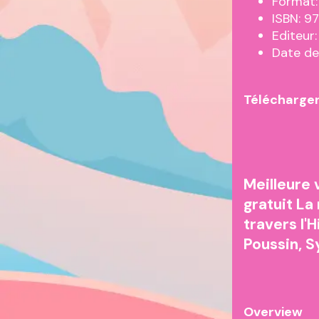
Format:
ISBN: 
Editeur
Date de
Télécharger
Meilleure 
gratuit La
travers l'
Poussin, 
Overview