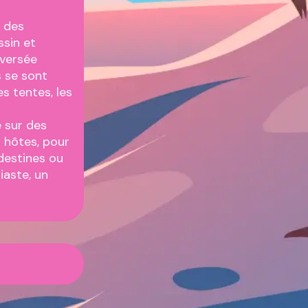
é des
ssin et
aversée
s se sont
es tentes, les
e sur des
s hôtes, pour
ndestines ou
iaste, un