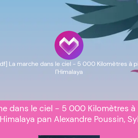
f] La marche dans le ciel - 5 000 Kilomètres à p
l'Himalaya
e dans le ciel - 5 000 Kilomètres à
l'Himalaya pan Alexandre Poussin, Sy