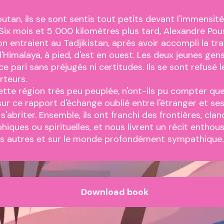
outan, ils se sont sentis tout petits devant l'immensit
ix mois et 5 000 kilomètres plus tard, Alexandre Pou
on entraient au Tadjikistan, après avoir accompli la tr
l'Himalaya, à pied, d'est en ouest. Les deux jeunes gen
e pari sans préjugés ni certitudes. Ils se sont refusé l
orteurs.
cette région très peu peuplée, n'ont-ils pu compter qu
sur ce rapport d'échange oublié entre l'étranger et se
 s'abriter. Ensemble, ils ont franchi des frontières, cla
iques ou spirituelles, et nous livrent un récit enthous
es autres et sur le monde profondément sympathique.
Download book