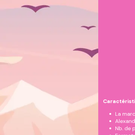
Caractérist
La marc
Alexand
Nb. de 