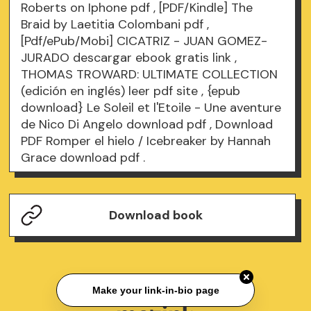
Roberts on Iphone
pdf
, [PDF/Kindle] The
Braid by Laetitia Colombani
pdf
,
[Pdf/ePub/Mobi] CICATRIZ - JUAN GOMEZ-
JURADO descargar ebook gratis
link
,
THOMAS TROWARD: ULTIMATE COLLECTION
(edición en inglés) leer pdf
site
, {epub
download} Le Soleil et l'Etoile - Une aventure
de Nico Di Angelo
download pdf
, Download
PDF Romper el hielo / Icebreaker by Hannah
Grace
download pdf
.
Download book
Make your link-in-bio page