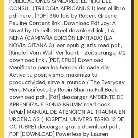
PUBLICACIONES SIMILARES: EL HIJO DEL
CONSUL (TRILOGIA AFRICANUS 1) leer el libro
pdf
here
, [PDF] 365 lois by Robert Greene,
Pauline Contant
link
, Download Pdf Joy: A
Novel by Danielle Steel
download link
, LA
NENA (CAMPAÑA EDICIÓN LIMITADA) (LA
NOVIA GITANA 3) leer epub gratis
read pdf
,
[Kindle] Vom Wolf Verflucht - Zeitsprünge, #2
download
link
, [PDF, EPUB] Download
Manifiesto para los héroes de cada día:
Activa tu positivismo, maximiza tu
productividad, sirve al mundo / The Everyday
Hero Manifesto by Robin Sharma Full Book
download pdf
, [Pdf] descargar AMBIENTE DE
APRENDIZAJE SONIA KRUMM
read book
,
[ePub] MANUAL DE ATENCION AL TRAUMA EN
URGENCIAS (HOSPITAL UNIVERSITARIO 12 DE
OCTUBRE) descargar gratis
download pdf
,
PDF [DOWNLOAD] Powerless by Lauren