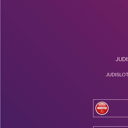
JUDI
JUDISLOT