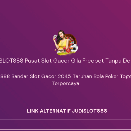
SLOT888 Pusat Slot Gacor Gila Freebet Tanpa De
888 Bandar Slot Gacor 2045 Taruhan Bola Poker Toge
Terpercaya
LINK ALTERNATIF JUDISLOT888