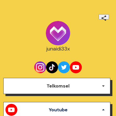
junaidi33x
Telkomsel
Junaidi
Tidak ada , Tidak ada
Youtube