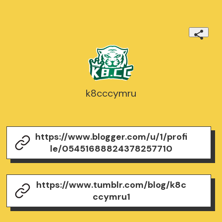
k8cccymru
https://www.blogger.com/u/1/profi
le/05451688824378257710
https://www.tumblr.com/blog/k8c
ccymru1