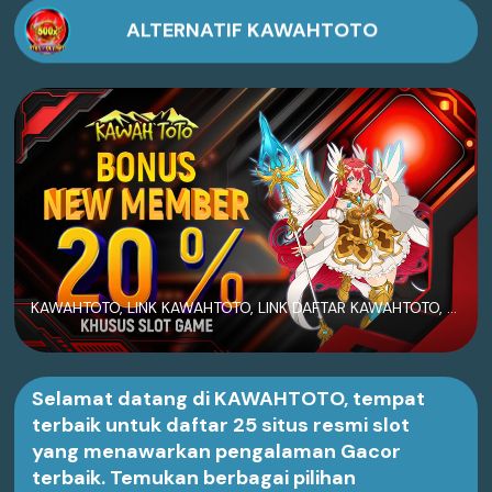
ALTERNATIF KAWAHTOTO
KAWAHTOTO, LINK KAWAHTOTO, LINK DAFTAR KAWAHTOTO, LINK ALTERNATIF KAWAHTOTO, KAWAHTOTO VIP, KAWAHTOTO BIZ, KAWAHTOTOGACOR
Selamat datang di KAWAHTOTO, tempat
terbaik untuk daftar 25 situs resmi slot
yang menawarkan pengalaman Gacor
terbaik. Temukan berbagai pilihan