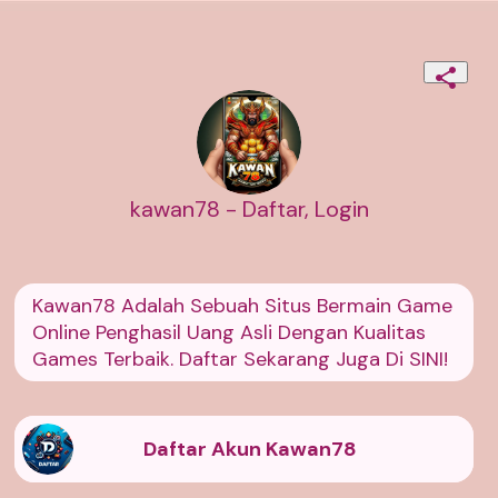
kawan78 - Daftar, Login
Kawan78 Adalah Sebuah Situs Bermain Game
Online Penghasil Uang Asli Dengan Kualitas
Games Terbaik. Daftar Sekarang Juga Di SINI!
Daftar Akun Kawan78