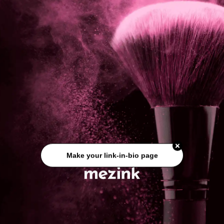
Make your link-in-bio page