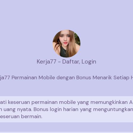
Kerja77 - Daftar, Login
mati keseruan permainan mobile yang memungkinkan 
n uang nyata. Bonus login harian yang menguntungka
seruan bermain.