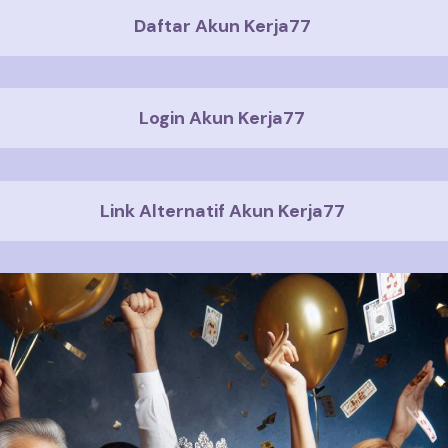
Daftar Akun Kerja77
Login Akun Kerja77
Link Alternatif Akun Kerja77