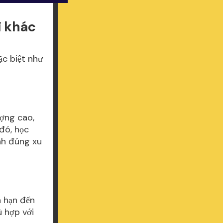
ì khác
ặc biệt như
ượng cao,
đó, học
ánh đúng xu
n hạn đến
ù hợp với