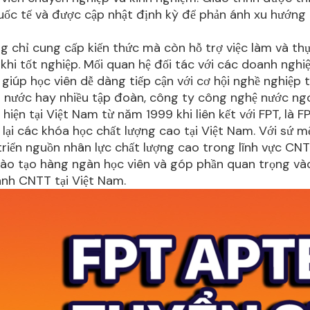
uốc tế và được cập nhật định kỳ để phản ánh xu hướng
 chỉ cung cấp kiến thức mà còn hỗ trợ việc làm và th
 khi tốt nghiệp. Mối quan hệ đối tác với các doanh nghi
iúp học viên dễ dàng tiếp cận với cơ hội nghề nghiệp 
 nước hay nhiều tập đoàn, công ty công nghệ nước ngo
 hiện tại Việt Nam từ năm 1999 khi liên kết với FPT, là 
lại các khóa học chất lượng cao tại Việt Nam. Với sứ 
triển nguồn nhân lực chất lượng cao trong lĩnh vực CNT
ào tạo hàng ngàn học viên và góp phần quan trọng và
ành CNTT tại Việt Nam.