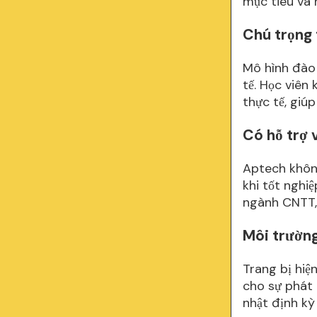
mục tiêu và 
Chú trọng
Mô hình đào 
tế. Học viên
thực tế, giúp
Có hỗ trợ 
Aptech không
khi tốt nghi
ngành CNTT, 
Môi trườn
Trang bị hiệ
cho sự phát 
nhật định kỳ