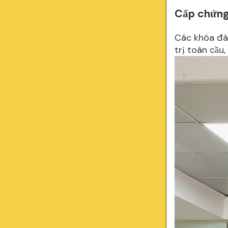
Cấp chứng
Các khóa đào
trị toàn cầu