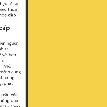
hực tế tại
việc thuận
 khóa
đào
 cấp
riển nguồn
h tại
 với hơn
am.
T nhỏ,
ứ mệnh cung
ech cung
g, phát
u cầu của
thông qua
iết kế theo