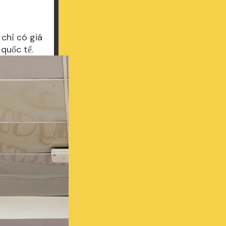
 chỉ có giá
 quốc tế.