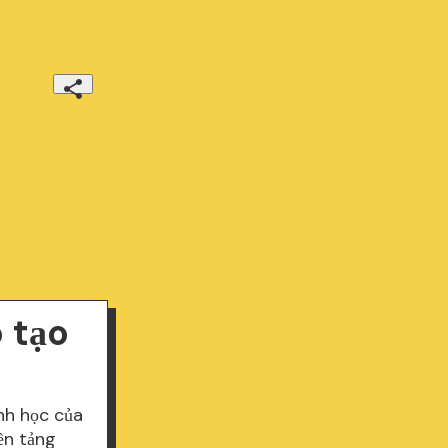
 tạo
nh học của
ền tảng