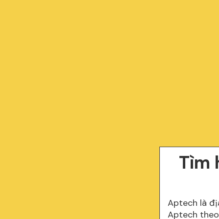
Tìm 
Aptech là đị
Aptech theo 