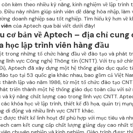
 còn kèm theo nhiều kỹ năng, kinh nghiệm về lập trình t
. Điều này nhằm giúp sinh viên dễ dàng hòa nhập, làm 
trường doanh nghiệp sau tốt nghiệp. Tìm hiểu kỹ hơn về
 viên
của Aptech qua bài viết dưới đây!
ệu cơ bản về Aptech – địa chỉ cung
a học lập trình viên hàng đầu
t trong những tổ chức hàng đầu về đào tạo và phát t
ng lĩnh vực Công nghệ Thông tin (CNTT). Với trụ sở chín
Độ, Aptech đã xây dựng một hệ thống giáo dục quốc tế
ào tạo tại 53 quốc gia khác nhau, bao gồm cả Việt N
 thành lập vào năm 1986, từ một tổ chức đào tạo CNT
át triển thành một hệ thống giáo dục toàn cầu với s
c và kỹ năng chất lượng cao trong lĩnh vực CNTT. Apt
các khóa học về lập trình, thiết kế đồ họa, quản trị mạn
ng di động và nhiều lĩnh vực CNTT khác.
 được thiết kế linh hoạt để phù hợp với mục tiêu và nh
tech cam kết cung cấp chất lượng giảng dạy cao nhất 
 viên chuyên nghiệp và kinh nghiệm. Giáo trình được th