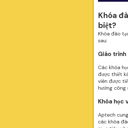
Khóa đào
biệt?
Khóa đào tạo
sau:
Giáo trình
Các khóa học
được thiết k
viên được ti
hướng công n
Khóa học v
Aptech cung 
các khóa đào