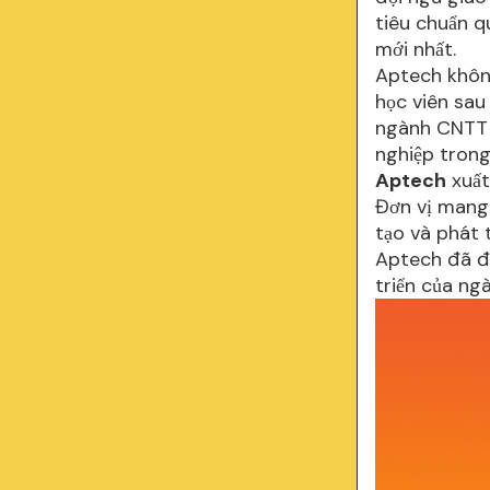
tiêu chuẩn q
mới nhất.
Aptech không
học viên sau
ngành CNTT g
nghiệp trong
Aptech
xuất
Đơn vị mang 
tạo và phát 
Aptech đã đ
triển của ng