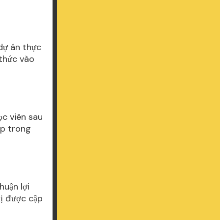
dự án thực
 thức vào
ọc viên sau
ệp trong
huận lợi
bị được cập