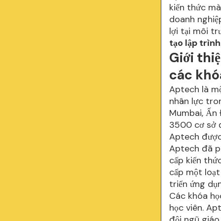
kiến thức mà
doanh nghiệp
lợi tại môi 
tạo lập trình
Giới thi
các khó
Aptech là mộ
nhân lực tro
Mumbai, Ấn 
3500 cơ sở đ
Aptech được
Aptech đã ph
cấp kiến thứ
cấp một loạt 
triển ứng dụ
Các khóa học
học viên. Ap
đội ngũ giáo