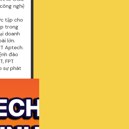
 công nghệ
ực tập cho
ệp trong
tại doanh
ài lớn.
FPT Aptech.
mệnh đào
T, FPT
o sự phát