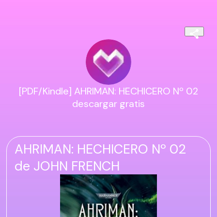
[PDF/Kindle] AHRIMAN: HECHICERO Nº 02
descargar gratis
AHRIMAN: HECHICERO Nº 02
de JOHN FRENCH