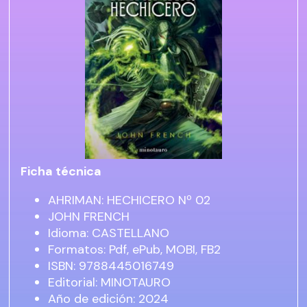
Ficha técnica
AHRIMAN: HECHICERO Nº 02
JOHN FRENCH
Idioma: CASTELLANO
Formatos: Pdf, ePub, MOBI, FB2
ISBN: 9788445016749
Editorial: MINOTAURO
Año de edición: 2024